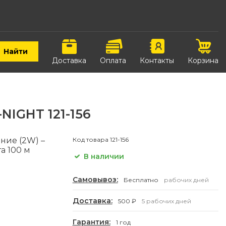
Найти
Доставка
Оплата
Контакты
Корзина
NIGHT 121-156
ние (2W) –
Код товара
121-156
та 100 м
В наличии
Самовывоз:
Бесплатно
рабочих дней
Доставка:
500 ₽
5 рабочих дней
Гарантия:
1 год