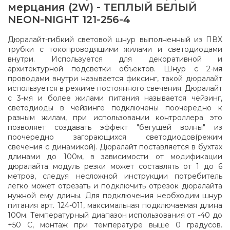
мерцания (2W) - ТЕПЛЫЙ БЕЛЫЙ
NEON-NIGHT 121-256-4
Дюралайт-гибкий световой шнур выполненный из ПВХ
трубки с токопроводящими жилами и светодиодами
внутри. Используется для декоративной и
архитектурной подсветки объектов. Шнур с 2-мя
проводами внутри называется фиксинг, такой дюралайт
используется в режиме постоянного свечения. Дюралайт
с 3-мя и более жилами питания называется чейзинг,
светодиоды в чейзинге подключены поочередно к
разным жилам, при использовании контроллера это
позволяет создавать эффект "бегущей волны" из
поочередно загорающихся светодиодов(режим
свечения с динамикой). Дюралайт поставляется в бухтах
длинами до 100м, в зависимости от модификации
дюралайта модуль резки может составлять от 1 до 6
метров, следуя несложной инструкции потребитель
легко может отрезать и подключить отрезок дюралайта
нужной ему длины. Для подключения необходим шнур
питания арт. 124-011, максимальная подключаемая длина
100м. Температурный диапазон использования от -40 до
+50 С, монтаж при температуре выше 0 градусов.