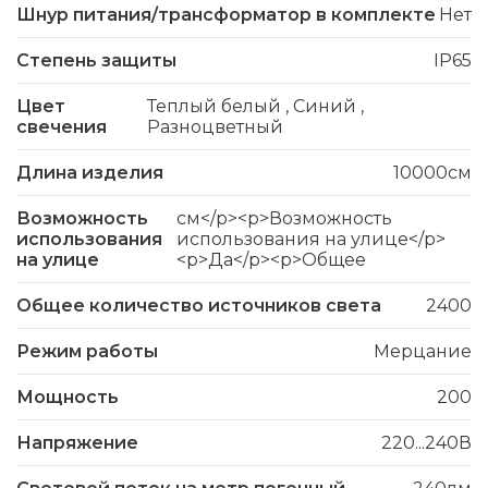
Шнур питания/трансформатор в комплекте
Нет
Степень защиты
IP65
Цвет
Теплый белый
,
Синий
,
свечения
Разноцветный
Длина изделия
10000см
Возможность
см</p><p>Возможность
использования
использования на улице</p>
на улице
<p>Да</p><p>Общее
Общее количество источников света
2400
Режим работы
Мерцание
Мощность
200
Напряжение
220...240В