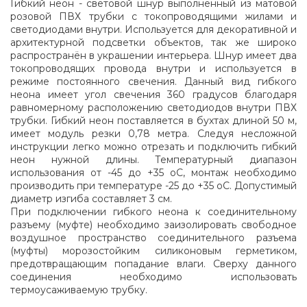
Гибкий неон - световой шнур выполненный из матовой
розовой ПВХ трубки с токопроводящими жилами и
светодиодами внутри. Используется для декоративной и
архитектурной подсветки объектов, так же широко
распространён в украшении интерьера. Шнур имеет два
токопроводящих провода внутри и используется в
режиме постоянного свечения. Данный вид гибкого
неона имеет угол свечения 360 градусов благодаря
равномерному расположению светодиодов внутри ПВХ
трубки. Гибкий неон поставляется в бухтах длиной 50 м,
имеет модуль резки 0,78 метра. Следуя несложной
инструкции легко можно отрезать и подключить гибкий
неон нужной длины. Температурный диапазон
использования от -45 до +35 оС, монтаж необходимо
производить при температуре -25 до +35 оС. Допустимый
диаметр изгиба составляет 3 см.
При подключении гибкого неона к соединительному
разъему (муфте) необходимо заизолировать свободное
воздушное пространство соединительного разъема
(муфты) морозостойким силиконовым герметиком,
предотвращающим попадание влаги. Сверху данного
соединения необходимо использовать
термоусаживаемую трубку.