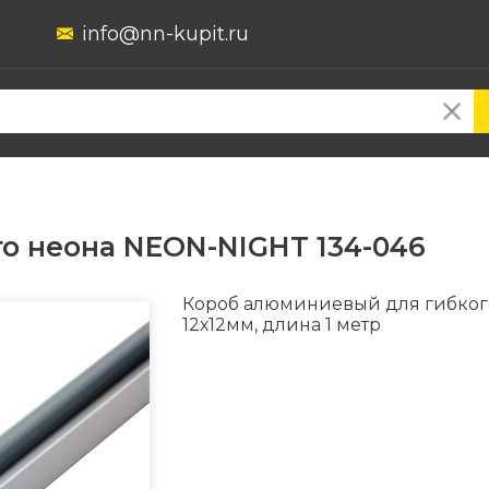
info@nn-kupit.ru
о неона NEON-NIGHT 134-046
Короб алюминиевый для гибког
12х12мм, длина 1 метр