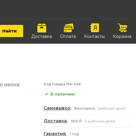
Найти
Доставка
Оплата
Контакты
Корзина
о неона
Код товара
134-046
В наличии
Самовывоз:
Бесплатно
рабочих дней
Доставка:
500 ₽
5 рабочих дней
Гарантия:
1 год