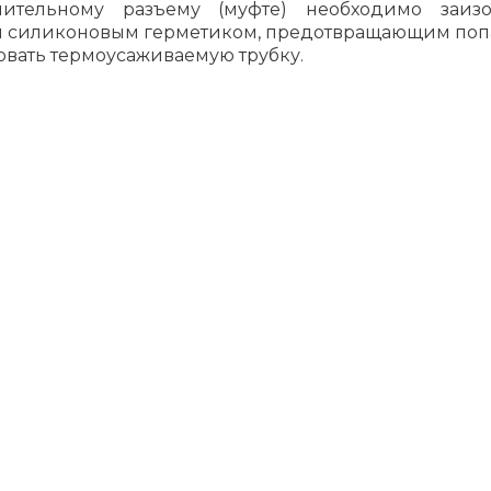
тельному разъему (муфте) необходимо заизол
м силиконовым герметиком, предотвращающим поп
вать термоусаживаемую трубку.