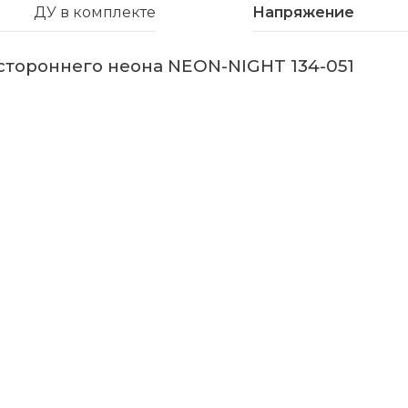
ДУ в комплекте
Напряжение
стороннего неона NEON-NIGHT 134-051
info@nn-kupit.ru