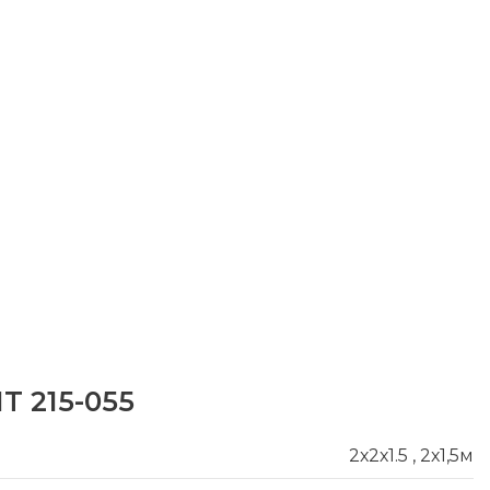
T 215-055
2х2х1.5
,
2х1,5м