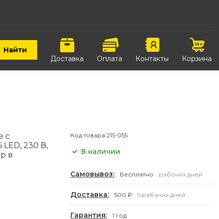
Найти
Доставка
Оплата
Контакты
Корзина
е с
Код товара
215-055
LED, 230 В,
В наличии
р в
Самовывоз:
Бесплатно
рабочих дней
Доставка:
500 ₽
5 рабочих дней
Гарантия:
1 год