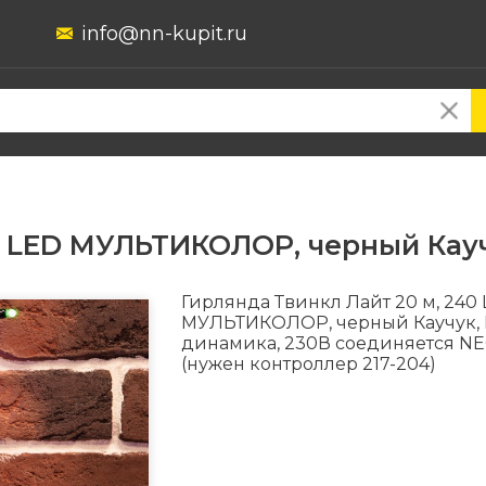
info@nn-kupit.ru
40 LED МУЛЬТИКОЛОР, черный Кау
Гирлянда Твинкл Лайт 20 м, 240
МУЛЬТИКОЛОР, черный Каучук, I
динамика, 230В соединяется N
(нужен контроллер 217-204)