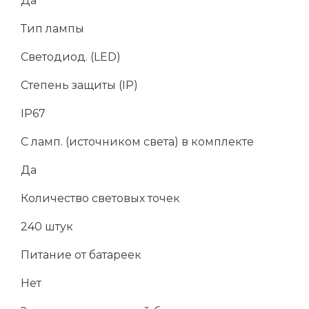
Да
Тип лампы
Светодиод. (LED)
Степень защиты (IP)
IP67
С ламп. (источником света) в комплекте
Да
Количество световых точек
240 штук
Питание от батареек
Нет