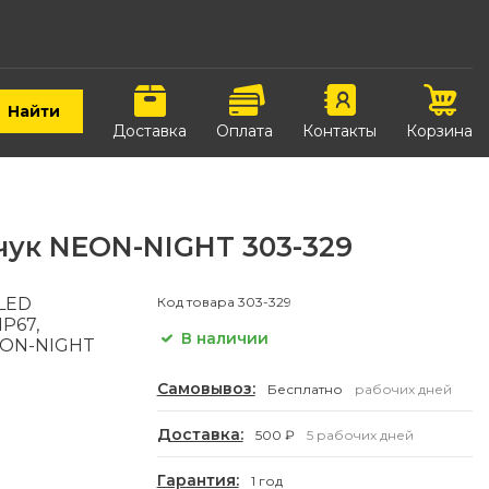
Найти
Доставка
Оплата
Контакты
Корзина
чук NEON-NIGHT 303-329
 LED
Код товара
303-329
P67,
В наличии
EON-NIGHT
Самовывоз:
Бесплатно
рабочих дней
Доставка:
500 ₽
5 рабочих дней
Гарантия:
1 год