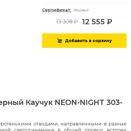
Сертификат:
Ростест
12 555 ₽
13 308 ₽
Добавить в корзину
ерный Каучук NEON-NIGHT 303-
оротенькими отводами, направленными в разные
ичной светодинамики в общий провод встроен