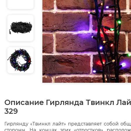
Описание
Гирлянда Твинкл Лай
329
Гирлянду «Твинкл лайт» представляет собой о
стороны. На концах этих «отростков» распо