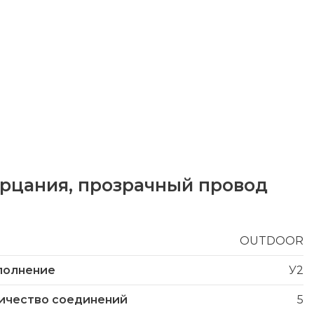
ерцания, прозрачный провод
OUTDOOR
полнение
У2
ичество соединений
5