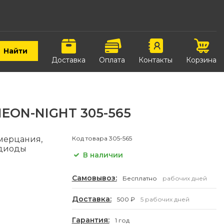
Найти
Доставка
Оплата
Контакты
Корзина
NEON-NIGHT 305-565
 мерцания,
Код товара
305-565
 диоды
В наличии
Самовывоз:
Бесплатно
рабочих дней
Доставка:
500 ₽
5 рабочих дней
Гарантия:
1 год