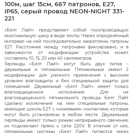
100м, шаг 15см, 667 патронов, E27,
IP65, серый провод NEON-NIGHT 331-
221
«Белт Лайт» представляет собой токопроводящую
многожильную шину в виде ленты. Через определённый
интервал на ней последовательно закреплены патроны
Е27. Расстояние между патронами фиксировано, и в
зависимости от модификации устройства может
составлять 10, 15, 20 или 40 сантиметров.
Гирлянды «Белт Лайт» могут быть двух типов –
двужильные и пятижильные. Пятижильные имеют 2
модификации: для уличного применения с высоким
уровнем влагозащиты и без специальной защиты для
помещений. Двужильный «Белт Лайт» имеет только
влагозащищенное исполнение. Для не
влагозащищенного пятижильного провода Белт Лайт
сделано исключение: на нем специальные патроны,
имеющие цоколь E27 с «ножевыми» контактами, которые
могут быть установлены в любом месте. Двужильные
гирлянды имеют только режим непрерывного свечения,
их подключают прямо к сети 220V. В отличие от них,
пятижильные системы «Белт Лайт» питаются через