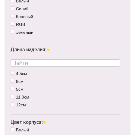
Белый
Синий
Красный
RGB
Зеленый
Теплый белый
Мультиколор
Длина изделия:
Желтый
Розовый
4.5см
8см
5см
11.9см
12см
18.1см
10см
Цвет корпуса:
10.9см
Белый