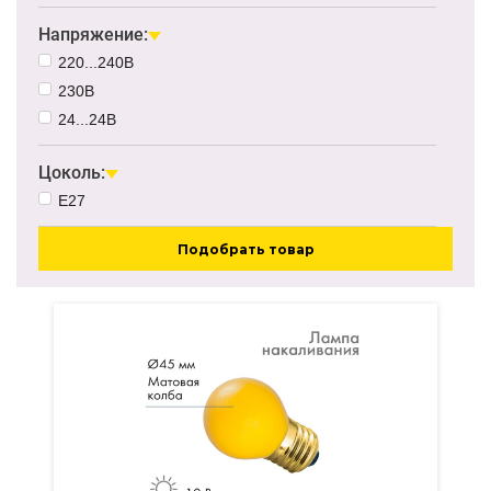
Напряжение:
220...240В
230В
24...24В
Цоколь:
E27
Подобрать товар