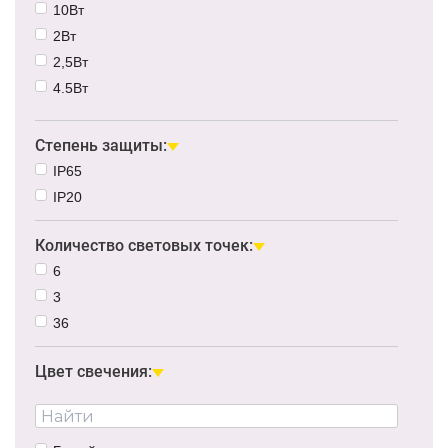
10Вт
2Вт
2,5Вт
4.5Вт
1Вт
3Вт
Степень защиты:
IP65
IP20
Количество световых точек:
6
3
36
Цвет свечения: