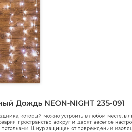
ный Дождь NEON-NIGHT 235-091
здника, который можно устроить в любом месте, в л
озаряя пространство вокруг и дарят веселое наст
и потолками. Шнур защищен от повреждений изоля