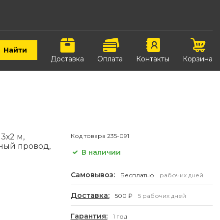
Найти
Доставка
Оплата
Контакты
Корзина
3х2 м,
Код товара
235-091
ный провод,
В наличии
Самовывоз:
Бесплатно
рабочих дней
Доставка:
500 ₽
5 рабочих дней
Гарантия:
1 год