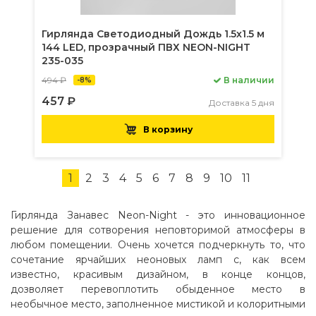
Гирлянда Светодиодный Дождь 1.5х1.5 м
144 LED, прозрачный ПВХ NEON-NIGHT
235-035
494 ₽
В наличии
-8%
457 ₽
Доставка 5 дня
В корзину
1
2
3
4
5
6
7
8
9
10
11
Гирлянда Занавес Neon-Night - это инновационное
решение для сотворения неповторимой атмосферы в
любом помещении. Очень хочется подчеркнуть то, что
сочетание ярчайших неоновых ламп с, как всем
известно, красивым дизайном, в конце концов,
дозволяет перевоплотить обыденное место в
необычное место, заполненное мистикой и колоритными