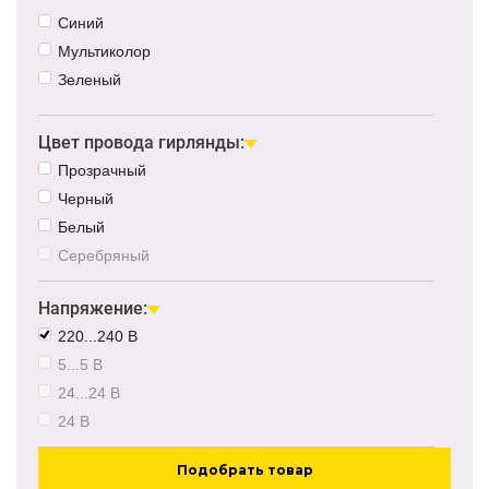
Синий
Мультиколор
Зеленый
Желтый
Розовый
Цвет провода гирлянды:
Красный
Прозрачный
Холодный белый
Черный
RGB
Белый
Серебряный
Напряжение:
220...240 В
5...5 В
24...24 В
24 В
Подобрать товар