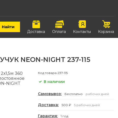
Найти
Доставка
Оплата
Контакты
Корзина
УЧУК NEON-NIGHT 237-115
2х1,5м 360
Код товара
237-115
постоянное
В наличии
ON-NIGHT
Самовывоз:
Бесплатно
рабочих дней
Доставка:
500 ₽
5 рабочих дней
Гарантия:
1 год