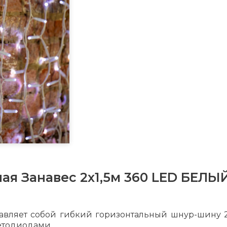
ая Занавес 2х1,5м 360 LED БЕЛ
авляет собой гибкий горизонтальный шнур-шину 
етодиодами.