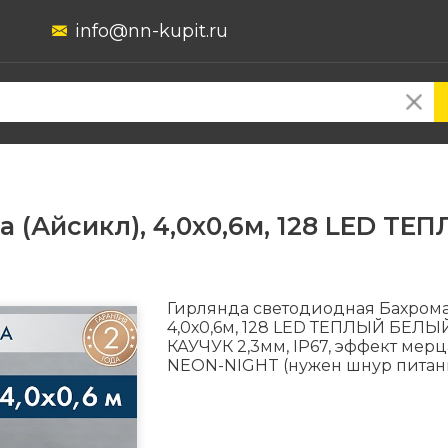
info@nn-kupit.ru
 (Айсикл), 4,0х0,6м, 128 LED Т
Гирлянда светодиодная Бахрома
4,0х0,6м, 128 LED ТЕПЛЫЙ БЕЛЫ
КАУЧУК 2,3мм, IP67, эффект мер
NEON-NIGHT (нужен шнур питани