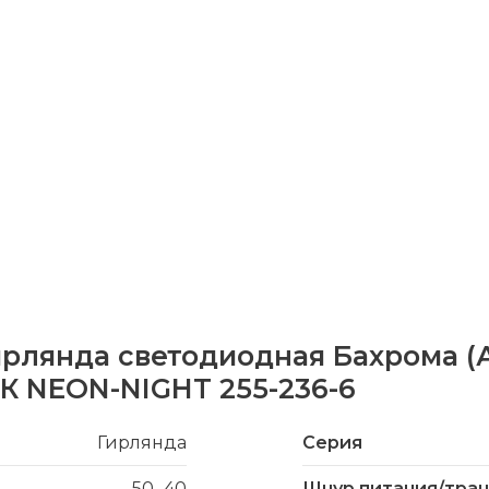
ирлянда светодиодная Бахрома (Ай
 NEON-NIGHT 255-236-6
Гирлянда
Серия
-50...40
Шнур питания/тра