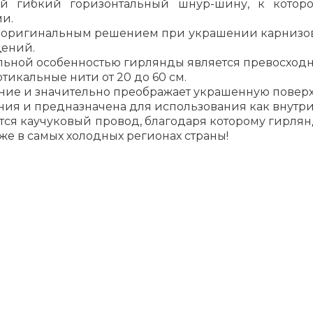
бой гибкий горизонтальный шнур-шину, к котор
и.
 оригинальным решением при украшении карнизов, а
щений.
ьной особенностью гирлянды является превосходна
икальные нити от 20 до 60 см.
ие и значительно преображает украшенную поверхн
ния и предназначена для использования как внутри
ся каучуковый провод, благодаря которому гирлян
же в самых холодных регионах страны!