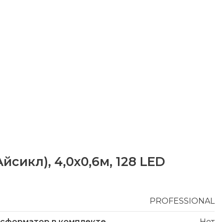
сикл), 4,0х0,6м, 128 LED
PROFESSIONAL
нсформатор в комплекте
Нет