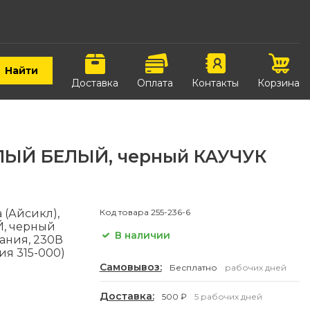
Найти
Доставка
Оплата
Контакты
Корзина
ЕПЛЫЙ БЕЛЫЙ, черный КАУЧУК
 (Айсикл),
Код товара
255-236-6
Й, черный
В наличии
цания, 230В
я 315-000)
Самовывоз:
Бесплатно
рабочих дней
Доставка:
500 ₽
5 рабочих дней