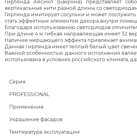
Гирлянда Айсикл (Бахрома) представляет со
вертикальные нити разной длины со светодиодам
Гирлянда имитирует сосульки и может послужить
стать эффектным элементом декора внутри поме
Благодаря использованию светодиодов отличител
При длине 4 м гибкая направляющая имеет 32 верт
Наличие мерцающего эффекта привлекает вниман
Данная гирлянда имеет теплый белый цвет свече
Важной особенностью данного исполнения являет
использована в условиях российского климата, да
Серия
PROFESSIONAL
Применение
Украшение фасадов
Температура эксплуатации