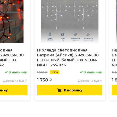
иодная
Гирлянда светодиодная
Ги
2,4х0,6м, 88
Бахрома (Айсикл), 2,4х0,6м, 88
Ба
рный ПВХ
LED БЕЛЫЙ, белый ПВХ NEON-
LE
42
NIGHT 255-036
NI
В наличии
1 969 ₽
В наличии
2 0
-12%
1 758 ₽
1 
Доставка 5 дня
Доставка 5 дня
зину
В корзину