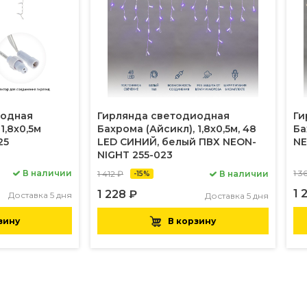
иодная
Гирлянда светодиодная
Ги
1,8х0,5м
Бахрома (Айсикл), 1,8х0,5м, 48
Ба
25
LED СИНИЙ, белый ПВХ NEON-
NE
NIGHT 255-023
В наличии
1 3
1 412 ₽
В наличии
-15%
1 
1 228 ₽
Доставка 5 дня
Доставка 5 дня
зину
В корзину