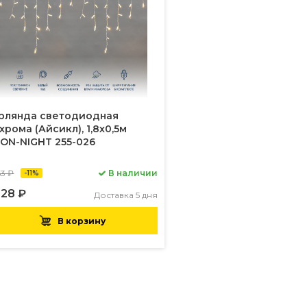
рлянда светодиодная
хрома (Айсикл), 1,8х0,5м
ON-NIGHT 255-026
63 ₽
В наличии
-11%
228 ₽
Доставка 5 дня
В корзину