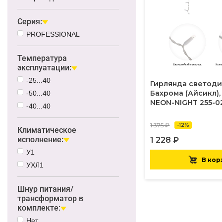
Серия:
PROFESSIONAL
Температура
эксплуатации:
-25...40
Гирлянда светод
Бахрома (Айсикл), 
-50...40
NEON-NIGHT 255-0
-40...40
1 375 ₽
-12%
Климатическое
исполнение:
1 228 ₽
У1
В кор
УХЛ1
Шнур питания/
трансформатор в
комплекте:
Нет