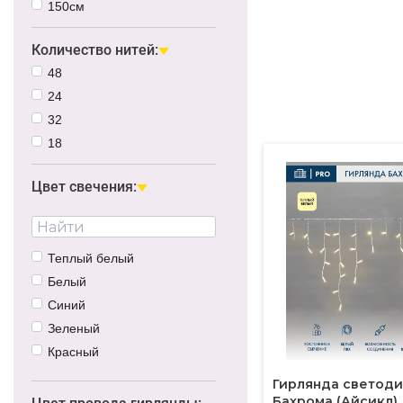
150см
Количество нитей:
48
24
32
18
Цвет свечения:
Теплый белый
Белый
Синий
Зеленый
Красный
Желтый
Гирлянда светод
RGB
Бахрома (Айсикл), 