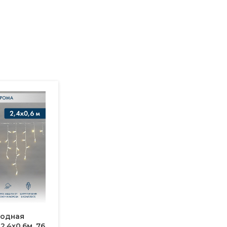
иодная
2,4х0,6м, 76