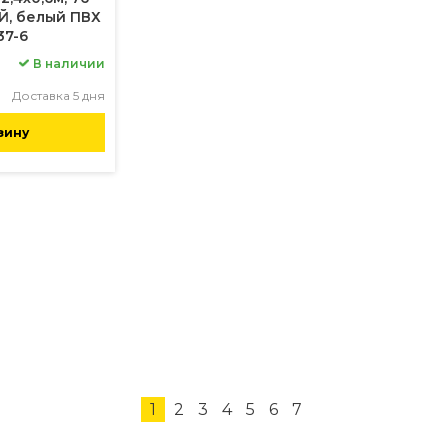
Й, белый ПВХ
37-6
В наличии
Доставка 5 дня
зину
1
2
3
4
5
6
7