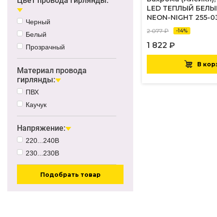
Цвет провода гирлянды:
LED ТЕПЛЫЙ БЕЛЫ
NEON-NIGHT 255-0
Черный
2 077 ₽
-14%
Белый
1 822 ₽
Прозрачный
В кор
Материал провода
гирлянды:
ПВХ
Каучук
Напряжение:
220...240В
230...230В
Подобрать товар