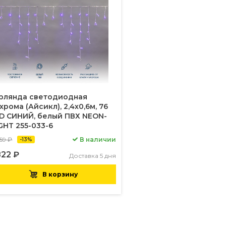
рлянда светодиодная
хрома (Айсикл), 2,4х0,6м, 76
D СИНИЙ, белый ПВХ NEON-
GHT 255-033-6
59 ₽
В наличии
-13%
822 ₽
Доставка 5 дня
В корзину