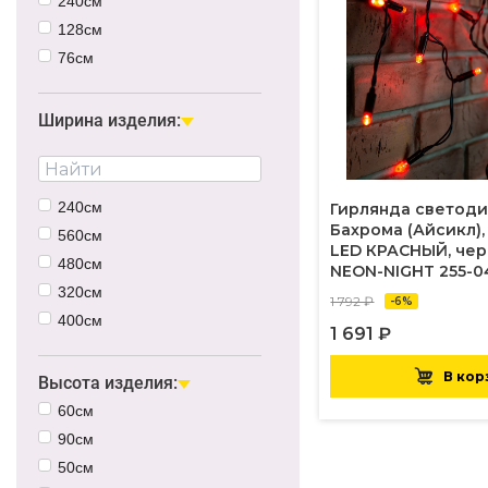
240см
128см
76см
152см
120см
Ширина изделия:
48см
480см
240см
Гирлянда светод
Бахрома (Айсикл), 
560см
LED КРАСНЫЙ, че
480см
NEON-NIGHT 255-0
320см
1 792 ₽
-6%
400см
1 691 ₽
180см
В кор
600см
Высота изделия:
60см
90см
50см