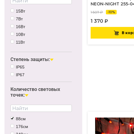
NEON-NIGHT 255-0
15Вт
1 507 ₽
-10%
7Вт
1 370 ₽
16Вт
В кор
10Вт
11Вт
12Вт
3Вт
Степень защиты:
9.5Вт
IP65
8.3Вт
IP67
33Вт
Количество световых
точек:
88см
176см