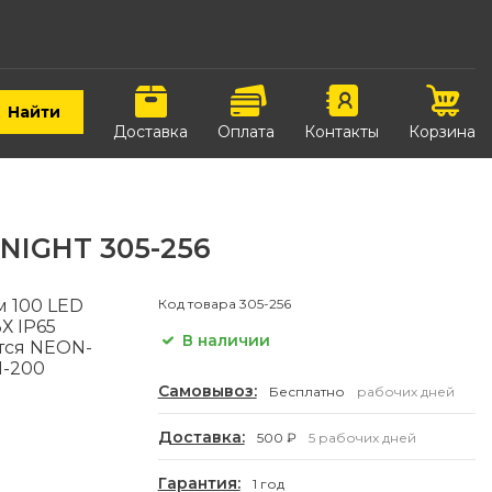
Найти
Доставка
Оплата
Контакты
Корзина
NIGHT 305-256
м 100 LED
Код товара
305-256
 IP65
В наличии
тся NEON-
1-200
Самовывоз:
Бесплатно
рабочих дней
Доставка:
500 ₽
5 рабочих дней
Гарантия:
1 год