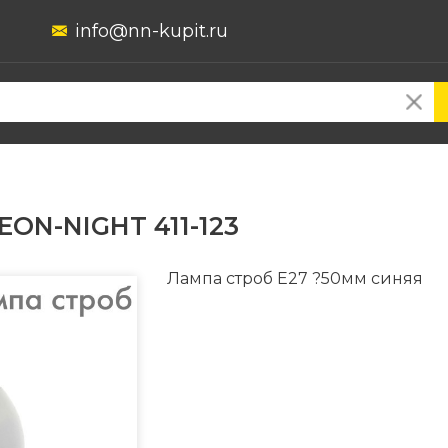
info@nn-kupit.ru
EON-NIGHT 411-123
Лампа строб Е27 ?50мм синяя