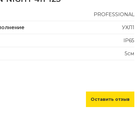
PROFESSIONAL
полнение
УХЛ1
IP65
5см
Оставить отзыв