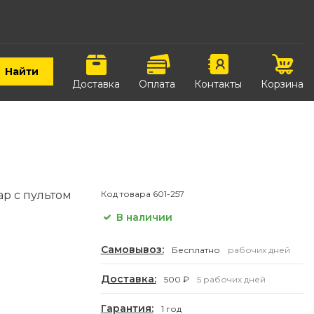
Найти
Доставка
Оплата
Контакты
Корзина
р с пультом
Код товара
601-257
В наличии
Самовывоз:
Бесплатно
рабочих дней
Доставка:
500 ₽
5 рабочих дней
Гарантия:
1 год