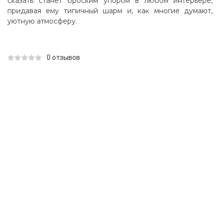
сказать станет броским упором в любом интерьере,
придавая ему типичный шарм и, как многие думают,
уютную атмосферу.
0 отзывов