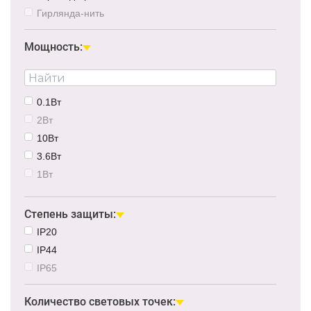
Гирлянда-нить
Мощность:
0.1Вт
2Вт
10Вт
3.6Вт
1Вт
0.5Вт
5Вт
Степень защиты:
15Вт
IP20
7.2Вт
IP44
IP65
Количество световых точек: