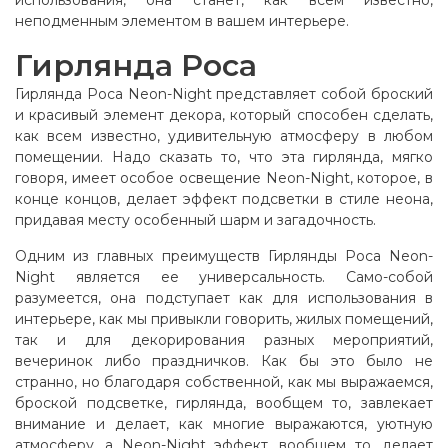
использования, она станет, как всем известно,
неподменным элементом в вашем интерьере.
Гирлянда Роса
Гирлянда Роса Neon-Night представляет собой броский
и красивый элемент декора, который способен сделать,
как всем известно, удивительную атмосферу в любом
помещении. Надо сказать то, что эта гирлянда, мягко
говоря, имеет особое освещение Neon-Night, которое, в
конце концов, делает эффект подсветки в стиле неона,
придавая месту особенный шарм и загадочность.
Одним из главных преимуществ Гирлянды Роса Neon-
Night является ее универсальность. Само-собой
разумеется, она подступает как для использования в
интерьере, как мы привыкли говорить, жилых помещений,
так и для декорирования разных мероприятий,
вечеринок либо праздничков. Как бы это было не
странно, но благодаря собственной, как мы выражаемся,
броской подсветке, гирлянда, вообщем то, завлекает
внимание и делает, как многие выражаются, уютную
атмосферу, а Neon-Night эффект, вообщем то, делает