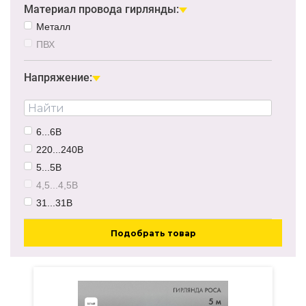
Материал провода гирлянды:
Металл
ПВХ
Напряжение:
6...6В
220...240В
5...5В
4,5...4,5В
31...31В
Подобрать товар