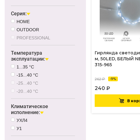
Серия:
HOME
OUTDOOR
PROFESSIONAL
Температура
Гирлянда светоди
эксплуатации:
м, 50LED, БЕЛЫЙ 
315-965
1...35 °C
-15...40 °C
262 ₽
-9%
-25...40 °C
240 ₽
-20...40 °C
В кор
Климатическое
исполнение:
УХЛ4
У1