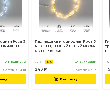
одная Роса 5
Гирлянда светодиодная Роса 5
Ги
NEON-NIGHT
м, 50LED, ТЕПЛЫЙ БЕЛЫЙ NEON-
тр
NIGHT 315-966
LE
В наличии
271 ₽
В наличии
1 6
-13%
240 ₽
1 
Доставка 5 дня
Доставка 5 дня
зину
В корзину