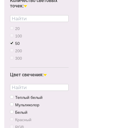
Количество световых
точек:
20
100
50
200
300
30
500
Цвет свечения:
1000
Теплый белый
Мультиколор
Белый
Красный
RGB