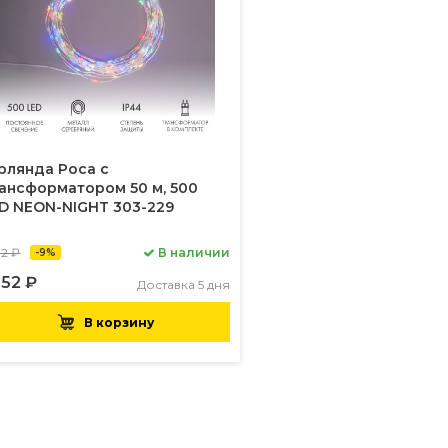
рлянда Роса с
ансформатором 50 м, 500
D NEON-NIGHT 303-229
92 ₽
В наличии
-9%
552 ₽
Доставка 5 дня
В корзину