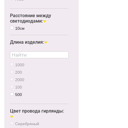
Нейтральный
Желтый
Расстояние между
светодиодами:
Розовый
10см
Длина изделия:
1000
200
2000
100
500
3000
300
Цвет провода гирлянды:
5000
Серебряный