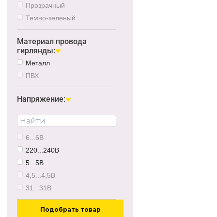
Прозрачный
Темно-зеленый
Материал провода
гирлянды:
Металл
ПВХ
Напряжение:
6...6В
220...240В
5...5В
4,5...4,5В
31...31В
Подобрать товар