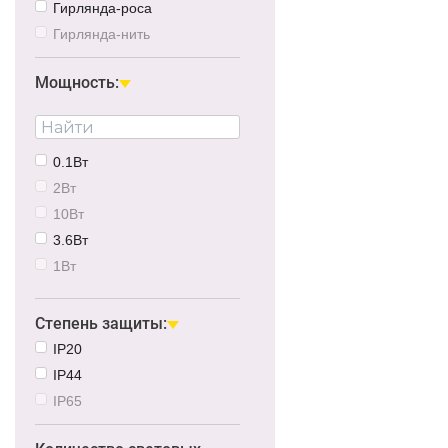
Гирлянда-роса
Гирлянда-нить
Мощность:
0.1Вт
2Вт
10Вт
3.6Вт
1Вт
0.5Вт
5Вт
Степень защиты:
15Вт
IP20
7.2Вт
IP44
IP65