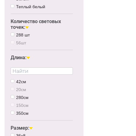
Теплый белый
Количество световых
точек:
288 шт
56шт
Длина:
42см
20см
280см
150см
350см
Размер:
36x8