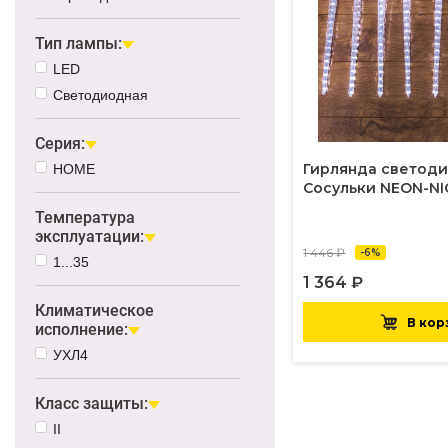
Тип лампы:
LED
Светодиодная
Серия:
Гирлянда светод
HOME
Сосульки NEON-NI
Температура
эксплуатации:
1 446 ₽
-6%
1...35
1 364 ₽
Климатическое
В кор
исполнение:
УХЛ4
Класс защиты:
II