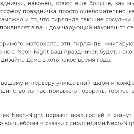
азднички, наконец, стают еще больше, как 
осферу праздничка просто ошеломительно, ка
озможно и то, что гирлянда тающие сосульки N
привнесет в ваш дом чарующий наконец-то све
торимого материала, эти гирлянды имитирую
то но с Neon-Night ваш праздничек будет, нако
 дизайна дома в хоть какое время года.
вашему интерьеру уникальный шарм и комфорт.
ьшинство из нас привыкло говорить, торжест
лек Neon-Night поразят всех гостей и стану
мир волшебства и сказки с гирляндами Neon-Nig