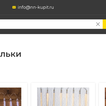
info@nn-kupit.ru
ульки