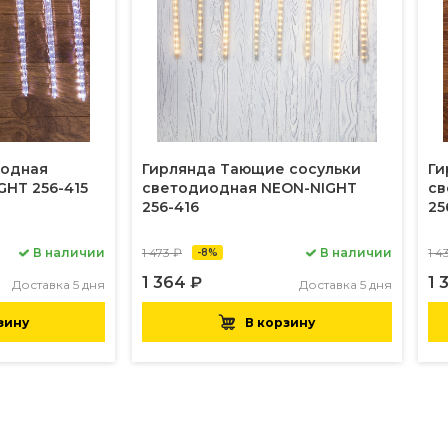
иодная
Гирлянда Тающие сосульки
Ги
GHT 256-415
светодиодная NEON-NIGHT
св
256-416
25
В наличии
1 473 ₽
В наличии
1 4
-8%
1 364 ₽
1 
Доставка 5 дня
Доставка 5 дня
зину
В корзину