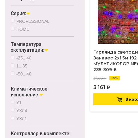
Серия:
PROFESSIONAL
HOME
Температура
эксплуатации:
Гирлянда светод
Занавес 2х1,5м 192
-25...40
МУЛЬТИКОЛОР NE
1...35
235-309-6
-50...40
3 635 ₽
-15%
3 161 ₽
Климатическое
исполнение:
В кор
У1
УХЛ4
УХЛ1
Контроллер в комплекте: