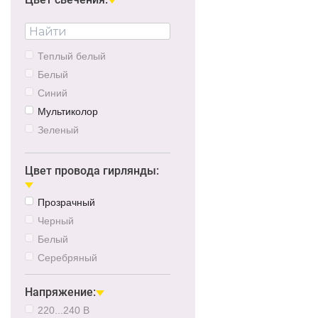
1520
480
Теплый белый
Белый
Синий
Мультиколор
Зеленый
Желтый
Розовый
Цвет провода гирлянды:
Красный
Прозрачный
Холодный белый
Черный
RGB
Белый
Серебряный
Напряжение:
220...240 В