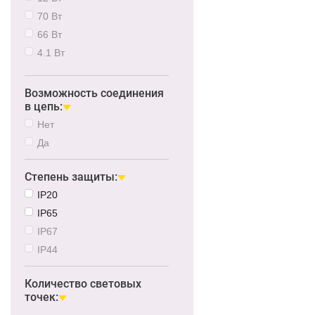
70 Вт
66 Вт
4.1 Вт
10 Вт
78 Вт
Возможность соединения
в цепь:
8 Вт
Нет
15 Вт
Да
16 Вт
7.4 Вт
Степень защиты:
45 Вт
IP20
65 Вт
IP65
86 Вт
IP67
80 Вт
IP44
90 Вт
18 Вт
Количество световых
110 Вт
точек:
7.5 Вт