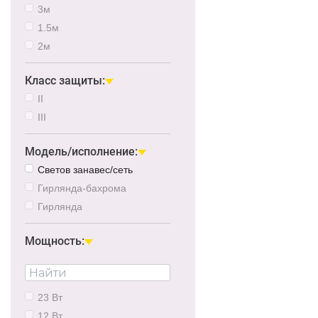
3м
1.5м
2м
Класс защиты:
II
III
Модель/исполнение:
Светов занавес/сеть
Гирлянда-бахрома
Гирлянда
Мощность:
23 Вт
12 Вт