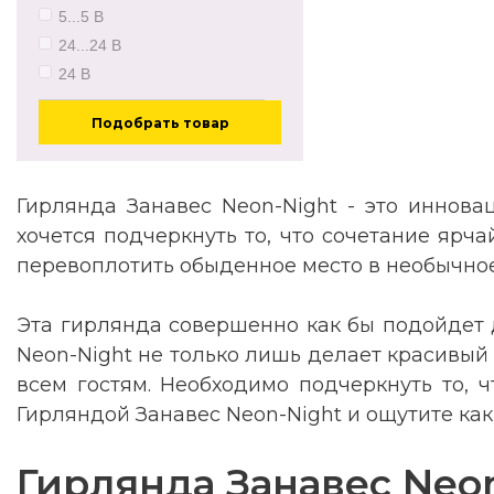
5...5 В
24...24 В
24 В
Подобрать товар
Гирлянда Занавес Neon-Night - это инно
хочется подчеркнуть то, что сочетание ярч
перевоплотить обыденное место в необычное
Эта гирлянда совершенно как бы подойдет д
Neon-Night не только лишь делает красивый
всем гостям. Необходимо подчеркнуть то, ч
Гирляндой Занавес Neon-Night и ощутите к
Гирлянда Занавес Neo