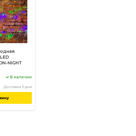
иодная
 LED
ON-NIGHT
В наличии
Доставка 5 дня
зину