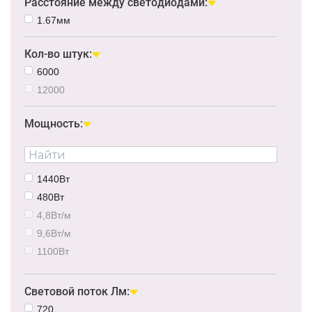
Расстояние между светодиодами:
1.67мм
Кол-во штук:
6000
12000
Мощность:
1440Вт
480Вт
4,8Вт/м
9,6Вт/м
1100Вт
19,2Вт/м
14,4Вт/м
Световой поток Лм:
38Вт/м
720