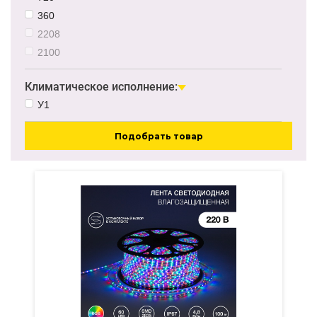
7Вт/м
360
2208
2100
Климатическое исполнение:
У1
Подобрать товар