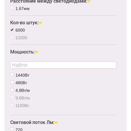
Расстояние между светодиодами:
1.67мм
Кол-во штук:
6000
12000
Мощность:
1440Вт
480Вт
4,8Вт/м
9,6Вт/м
1100Вт
19,2Вт/м
14,4Вт/м
Световой поток Лм:
38Вт/м
720