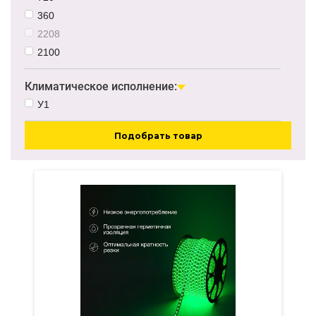
7Вт/м
360
2208
2100
Климатическое исполнение:
У1
Подобрать товар