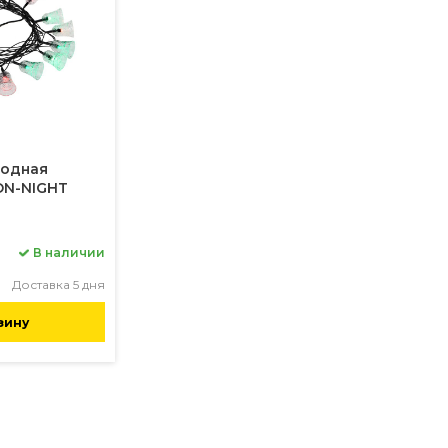
иодная
ON-NIGHT
В наличии
Доставка 5 дня
зину