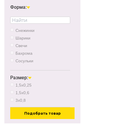
0.51Вт
Форма:
9Вт
1Вт
8Вт
Снежинки
12Вт
Шарики
1.8Вт
Свечи
50Вт
Бахрома
Сосульки
Гирлянда-сосульки
Звезды
Размер:
Кисточки
1,5х0,25
Колокольчики
1,5х0,6
Кубики
3х0,8
Палочки
Подобрать товар