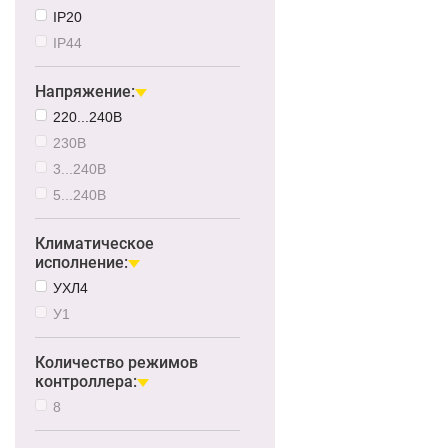
IP20
IP44
Напряжение:
220...240В
230В
3...240В
5...240В
Климатическое
исполнение:
УХЛ4
У1
Количество режимов
контроллера:
8