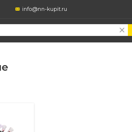
info@nn-kupit.ru
ие