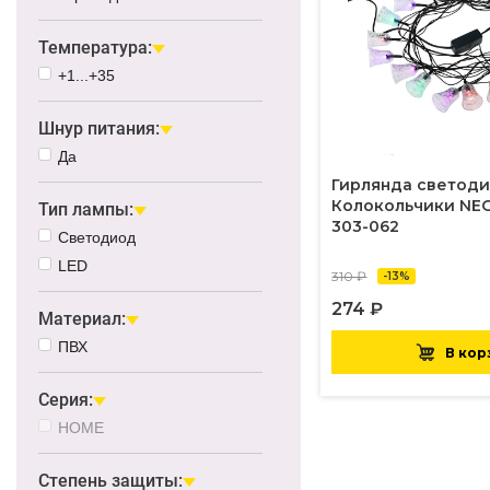
Температура:
+1...+35
Шнур питания:
Да
Гирлянда светод
Колокольчики NE
Тип лампы:
303-062
Светодиод
LED
310 ₽
-13%
274 ₽
Материал:
ПВХ
В кор
Серия:
HOME
Степень защиты: