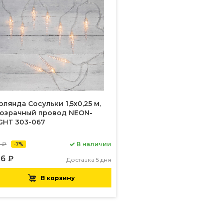
рлянда Сосульки 1,5х0,25 м,
озрачный провод NEON-
GHT 303-067
2 ₽
В наличии
-7%
6 ₽
Доставка 5 дня
В корзину