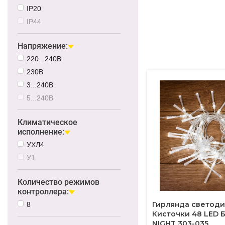
IP20
IP44
Напряжение:
220...240В
230В
3...240В
5...240В
Климатическое
исполнение:
УХЛ4
У1
Количество режимов
контроллера:
Гирлянда светод
8
Кисточки 48 LED 
NIGHT 303-035