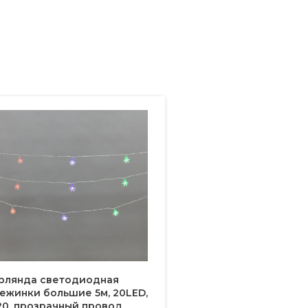
рлянда светодиодная
ежинки большие 5м, 20LED,
20, прозрачный провод