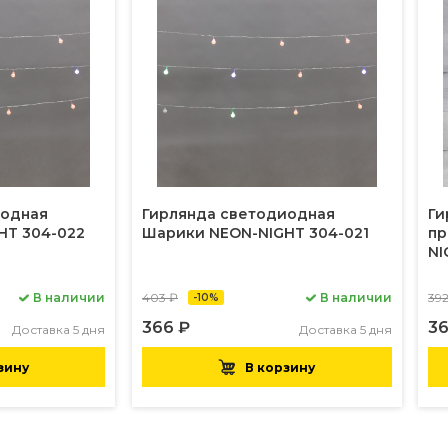
иодная
Гирлянда светодиодная
Ги
HT 304-022
Шарики NEON-NIGHT 304-021
пр
NI
В наличии
403 ₽
В наличии
39
-10%
366 ₽
36
Доставка 5 дня
Доставка 5 дня
зину
В корзину