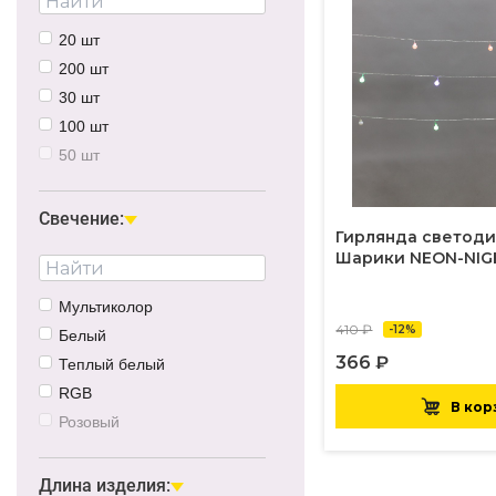
20 шт
200 шт
30 шт
100 шт
50 шт
120 шт
10 шт
Свечение:
Гирлянда светод
48 шт
Шарики NEON-NIG
300 шт
Мультиколор
410 ₽
-12%
Белый
366 ₽
Теплый белый
RGB
В кор
Розовый
Красный
Зеленый
Длина изделия: