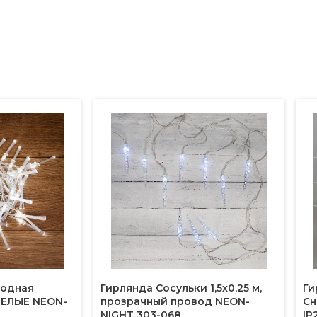
иодная
Гирлянда Сосульки 1,5х0,25 м,
Ги
БЕЛЫЕ NEON-
прозрачный провод NEON-
Сн
NIGHT 303-068
IP