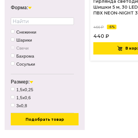
Гирлянда светод
0.51Вт
Шишки 5 м, 30 LED
Форма:
ПВХ NEON-NIGHT 3
9Вт
1Вт
466 ₽
-6%
8Вт
Снежинки
440 ₽
12Вт
Шарики
1.8Вт
Свечи
В кор
50Вт
Бахрома
Сосульки
Гирлянда-сосульки
Звезды
Размер:
Кисточки
1,5х0,25
Колокольчики
1,5х0,6
Кубики
3х0,8
Палочки
Подобрать товар