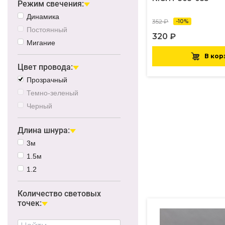
Режим свечения:
Динамика
352 ₽
-10%
Постоянный
320 ₽
Мигание
В кор
Цвет провода:
Прозрачный
Темно-зеленый
Черный
Длина шнура:
3м
1.5м
1.2
Количество световых
точек: