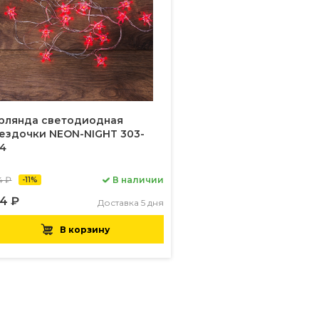
рлянда светодиодная
ездочки NEON-NIGHT 303-
4
4 ₽
В наличии
-11%
4 ₽
Доставка 5 дня
В корзину