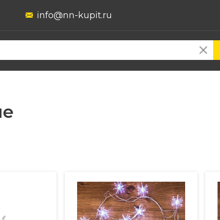
info@nn-kupit.ru
ие