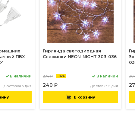
домашних
Гирлянда светодиодная
Ги
рачный ПВХ
Снежинки NEON-NIGHT 303-036
Зв
24
03
В наличии
274 ₽
В наличии
30
-14%
240 ₽
27
Доставка 5 дня
Доставка 5 дня
зину
В корзину