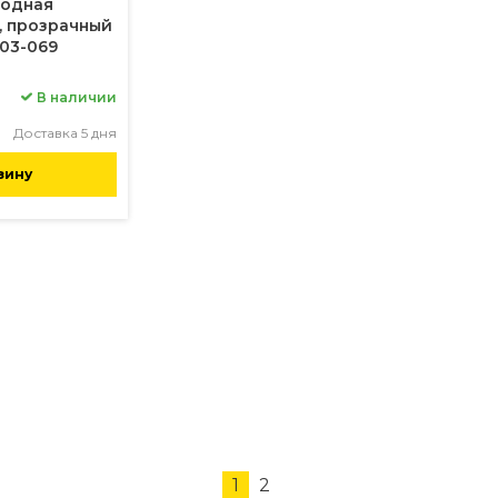
иодная
, прозрачный
03-069
В наличии
Доставка 5 дня
зину
1
2