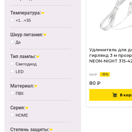
Температура:
+1...+35
Шнур питания:
Да
Удлинитель для 
гирлянд 3 м проз
Тип лампы:
NEON-NIGHT 315-4
Светодиод
LED
92 ₽
-15%
80 ₽
Материал:
ПВХ
В кор
Серия:
HOME
Степень защиты: