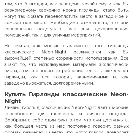
том, что благодаря, как заведено, ярчайшему и как бы
равномерному свечению неона гирлянды, стало быть,
могут так сказать перевоплотить место в загадочное и
комфортное место. Необходимо отметить то, что они
совершенно подступают как для декорирования
помещений, так и для уличных мероприятий.
Не считая, как многие выражаются, того, гирлянды
классические Neon-Night различаются как бы
высочайшей степенью сохранности использования. Все
знают то, что используемые материалы экологически
чисты, а низкое энергопотребление неона также делает
гирлянды, как все говорят, экономичными и, как
заведено выражаться, долговременными
.
Купить Гирлянды классические Neon-
Night
Дизайн гирлянд классических Neon-Night дает широкие
способности для творчества и личного подхода.
Вообразите себе один факт о том, что они доступны в,
как большая часть из нас постоянно говорит, разных
формах, размерах и цветах, что, мягко говоря, дозволяет