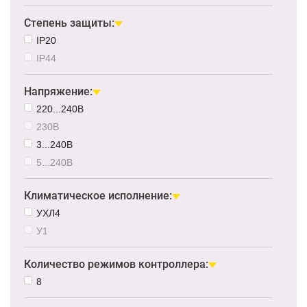
Степень защиты:
IP20
IP44
Напряжение:
220...240В
230В
3...240В
5...240В
Климатическое исполнение:
УХЛ4
У1
Количество режимов контроллера:
8