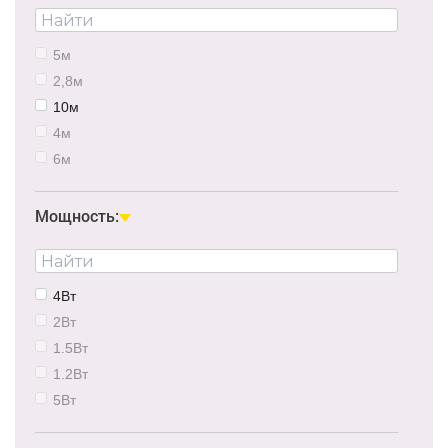
5м
2,8м
10м
4м
6м
12м
2м
Мощность:
3м
7м
15м
4Вт
2Вт
1.5Вт
1.2Вт
5Вт
16Вт