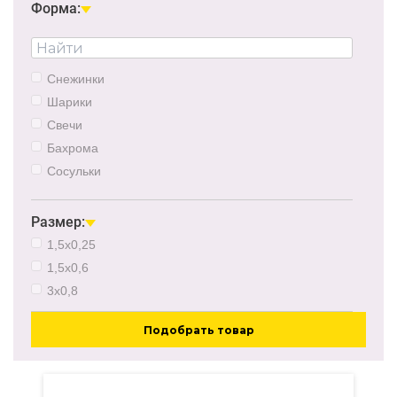
0.51Вт
Форма:
9Вт
1Вт
8Вт
Снежинки
12Вт
Шарики
1.8Вт
Свечи
50Вт
Бахрома
Сосульки
Гирлянда-сосульки
Звезды
Размер:
Кисточки
1,5х0,25
Колокольчики
1,5х0,6
Кубики
3х0,8
Палочки
Подобрать товар