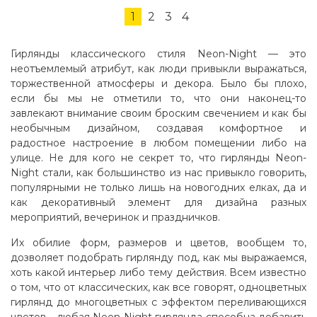
1
2
3
4
Гирлянды классического стиля Neon-Night — это
неотъемлемый атрибут, как люди привыкли выражаться,
торжественной атмосферы и декора. Было бы плохо,
если бы мы не отметили то, что они наконец-то
завлекают внимание своим броским свечением и как бы
необычным дизайном, создавая комфортное и
радостное настроение в любом помещении либо на
улице. Не для кого не секрет то, что гирлянды Neon-
Night стали, как большинство из нас привыкло говорить,
популярными не только лишь на новогодних елках, да и
как декоративный элемент для дизайна разных
мероприятий, вечеринок и праздничков.
Их обилие форм, размеров и цветов, вообщем то,
дозволяет подобрать гирлянду под, как мы выражаемся,
хоть какой интерьер либо тему действия. Всем известно
о том, что от классических, как все говорят, одноцветных
гирлянд до многоцветных с эффектом переливающихся