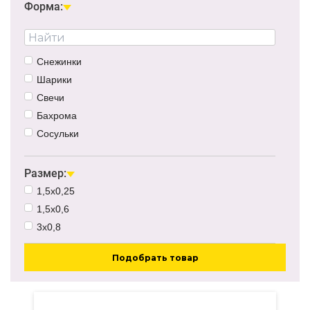
0.51Вт
Форма:
9Вт
1Вт
8Вт
Снежинки
12Вт
Шарики
1.8Вт
Свечи
50Вт
Бахрома
Сосульки
Гирлянда-сосульки
Звезды
Размер:
Кисточки
1,5х0,25
Колокольчики
1,5х0,6
Кубики
3х0,8
Палочки
Подобрать товар