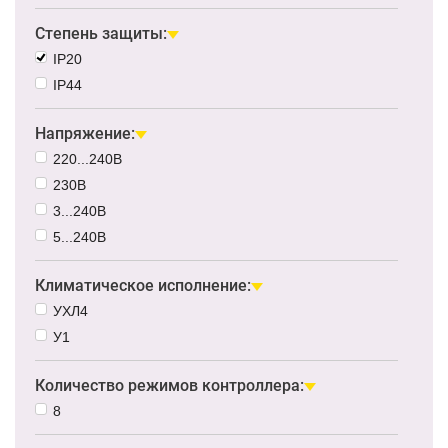
Степень защиты:
IP20
IP44
Напряжение:
220...240В
230В
3...240В
5...240В
Климатическое исполнение:
УХЛ4
У1
Количество режимов контроллера:
8