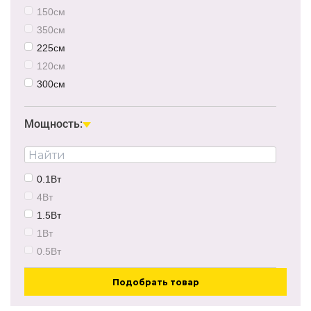
150см
350см
225см
120см
300см
500см
Мощность:
0.1Вт
4Вт
1.5Вт
1Вт
0.5Вт
Подобрать товар