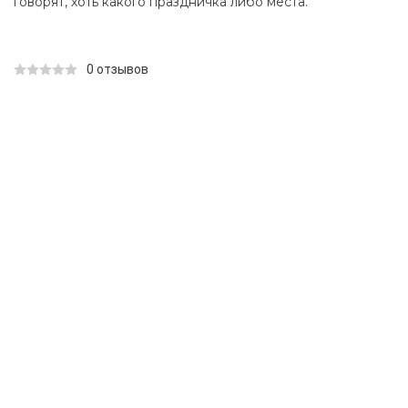
говорят, хоть какого праздничка либо места.
0 отзывов