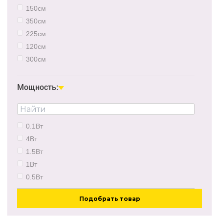
150см
350см
225см
120см
300см
500см
Мощность:
0.1Вт
4Вт
1.5Вт
1Вт
0.5Вт
Подобрать товар