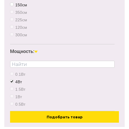
150см
350см
225см
120см
300см
500см
Мощность:
0.1Вт
4Вт
1.5Вт
1Вт
0.5Вт
Подобрать товар