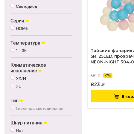
Светодиод
Серия:
HOME
Температура:
Тайские фонарик
1...35
5м, 25LED, прозра
NEON-NIGHT 304-0
Климатическое
исполнение:
881 ₽
-7%
УХЛ4
823 ₽
У1
В кор
Тип:
Гирлянда светодиодная
Шнур питания:
Нет