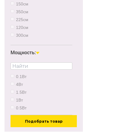
150см
350см
225см
120см
300см
500см
Мощность:
0.1Вт
4Вт
1.5Вт
1Вт
0.5Вт
Подобрать товар