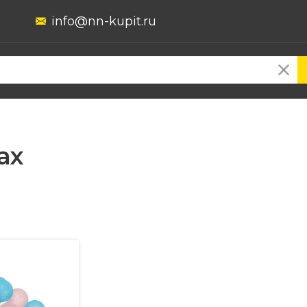
info@nn-kupit.ru
ах