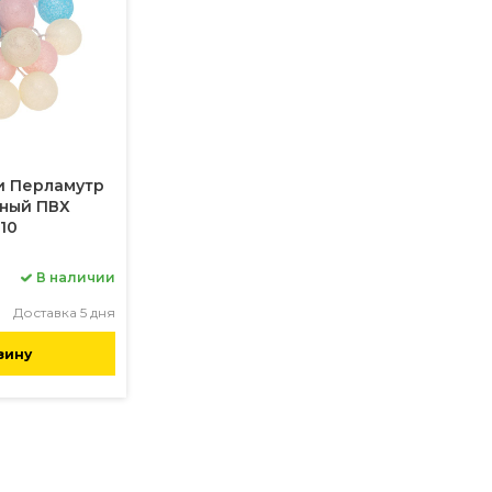
и Перламутр
чный ПВХ
10
В наличии
Доставка 5 дня
зину