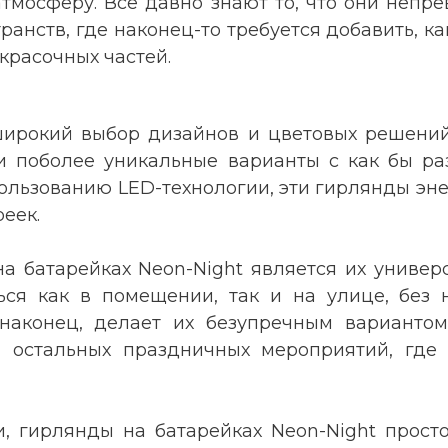
тмосферу. Все давно знают то, что они непр
транств, где наконец-то требуется добавить, к
 красочных частей.
ирокий выбор дизайнов и цветовых решений. 
 и поболее уникальные варианты с как бы 
пользованию LED-технологии, эти гирлянды эн
еек.
 батарейках Neon-Night является их универс
ться как в помещении, так и на улице, без 
, наконец, делает их безупречным варианто
и остальных праздничных мероприятий, где н
и, гирлянды на батарейках Neon-Night просто