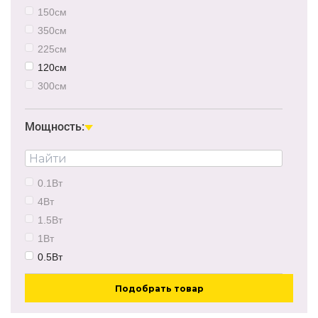
150см
350см
225см
120см
300см
500см
Мощность:
0.1Вт
4Вт
1.5Вт
1Вт
0.5Вт
Подобрать товар